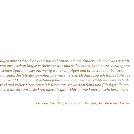
lügen mitbrachte. Dank ihm hat es Mutter und uns Kindern nie an etwas gefehlt.
von uns – schon längst verheiratet war und selbst einen Sohn hatte, verweigerte
n seinen Spuren immer ein wenig weiter zu folgen und blieb dabei unbemerkt.
r gute, doch leider gewöhnliche Ware liefern. Deshalb zog ich letztes Jahr los
en er wohl Unterschlupf gefunden hatte – und eine dieser Höhlen erwies sich als
tbares Land voller Monstren mit Wüsten aus schwarzem Sand und flüssigem Feuer!
de ich dorthin zurückkehren oder dir gar erklären, wie Vater an sein berühmtes
Gerena Turollen, Tochter von Kargalf Turollen aus Fænsal