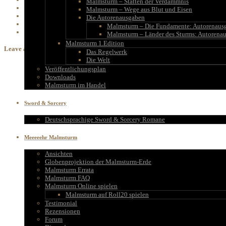
Malmsturm – Stätten der Verdammnis
malmsturm,
Malmsturm – Wege aus Blut und Eisen
schriften,
Die Autorenausgaben
stimmen,
Malmsturm – Die Fundamente: Autorenaus
Stimmen und Schriften aus der Ferne
Malmsturm – Länder des Sturms: Autorena
Malmsturm 1.Edition
Leave a Reply
Das Regelwerk
Die Welt
Veröffentlichungsplan
Downloads
Malmsturm im Handel
Sword & Sorcery
Deutschsprachige Sword & Sorcery Romane
Meeeeehr Malmsturm
Ansichten
Globenprojektion der Malmsturm-Erde
Malmsturm Errata
Malmsturm FAQ
Malmsturm Online spielen
Malmsturm auf Roll20 spielen
Testimonial
Rezensionen
Forum