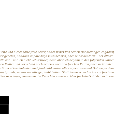
elze und dieses zarte feste Leder, das er immer von seinen monatelangen Jagdausf
r gebeten, uns doch auf die Jagd mitzunehmen, aber selbst als Jorik – der älteste 
lle auf – nur ich nicht. Ich schwieg zwar, aber ich begann in den folgenden Jahre
 Mutter und Jorik bald nach neuem Leder und frischen Pelzen, aber sie konnten nu
te Vaters Gewohnheiten und fand bald einige alte Lagerstätten und Höhlen, in den
Jagdgründe, an das wir alle geglaubt hatten. Stattdessen erreichte ich ein furch
ien zu erlegen, von denen die Pelze hier stammen. Aber für kein Gold der Welt wer