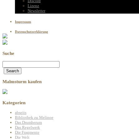
Discord
Lizenz
Newsletter
Impressum
Datenschutzerklärung
Suche
Malmsturm kaufen
Kategorien
abseits
Bibliothek zu Melinoe
Das Drumherum
Das Regelwerk
Die Fragmente
Die Welt