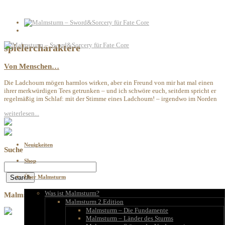
spielercharaktere
Von Menschen…
Die Ladchoum mögen harmlos wirken, aber ein Freund von mir hat mal einen
ihrer merkwürdigen Tees getrunken – und ich schwöre euch, seitdem spricht er
regelmäßig im Schlaf: mit der Stimme eines Ladchoum! – irgendwo im Norden
weiterlesen...
Neuigkeiten
Suche
Shop
Über Malmsturm
Was ist Malmsturm?
Malmsturm kaufen
Malmsturm 2.Edition
Malmsturm – Die Fundamente
Malmsturm – Länder des Sturms